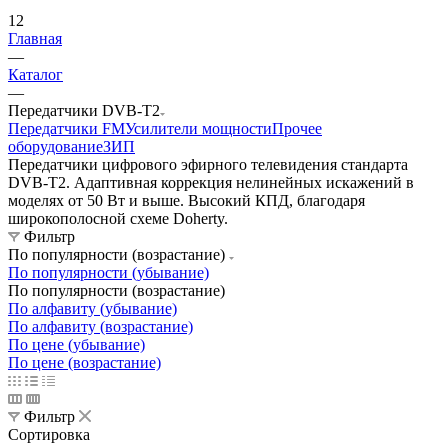
12
Главная
—
Каталог
—
Передатчики DVB-T2
Передатчики FM
Усилители мощности
Прочее
оборудование
ЗИП
Передатчики цифрового эфирного телевидения стандарта
DVB-T2. Адаптивная коррекция нелинейных искажений в
моделях от 50 Вт и выше. Высокий КПД, благодаря
широкополосной схеме Doherty.
Фильтр
По популярности (возрастание)
По популярности (убывание)
По популярности (возрастание)
По алфавиту (убывание)
По алфавиту (возрастание)
По цене (убывание)
По цене (возрастание)
Фильтр
Сортировка