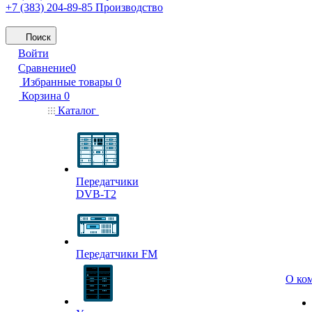
+7 (383) 204-89-85
Производство
Поиск
Войти
Сравнение
0
Избранные товары
0
Корзина
0
Каталог
Передатчики
DVB-T2
Передатчики FM
О ко