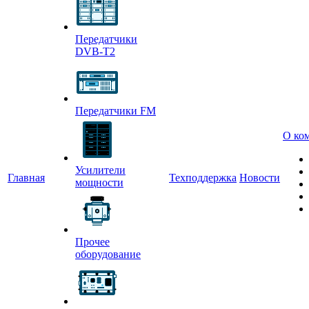
Передатчики
DVB-T2
Передатчики FM
О ко
Усилители
Главная
Техподдержка
Новости
мощности
Прочее
оборудование