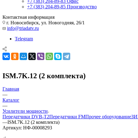
+7 (383) 204-89-83
Офис
+7 (383) 204-89-85
Производство
Контактная информация
г. Новосибирск, ул. Новогодняя, 26/1
info@triadatv.ru
Telegram
ISM.7K.12 (2 комплекта)
Главная
—
Каталог
—
Усилители мощности
Передатчики DVB-T2
Передатчики FM
Прочее оборудование
ЗИ
—
ISM.7K.12 (2 комплекта)
Артикул:
НФ-00008293