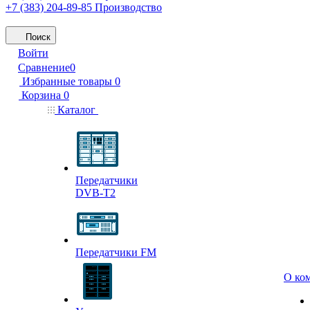
+7 (383) 204-89-85
Производство
Поиск
Войти
Сравнение
0
Избранные товары
0
Корзина
0
Каталог
Передатчики
DVB-T2
Передатчики FM
О ко