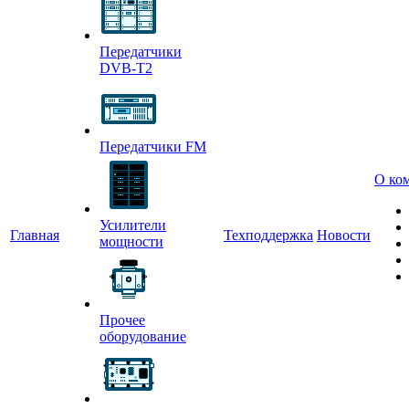
Передатчики
DVB-T2
Передатчики FM
О ко
Усилители
Главная
Техподдержка
Новости
мощности
Прочее
оборудование