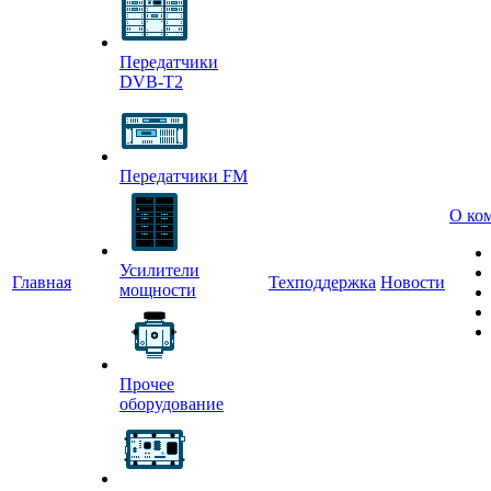
Передатчики
DVB-T2
Передатчики FM
О ко
Усилители
Главная
Техподдержка
Новости
мощности
Прочее
оборудование