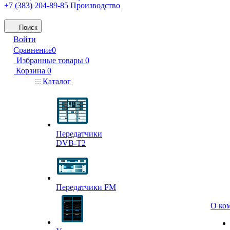
+7 (383) 204-89-85
Производство
Поиск
Войти
Сравнение
0
Избранные товары
0
Корзина
0
Каталог
Передатчики
DVB-T2
Передатчики FM
О ко