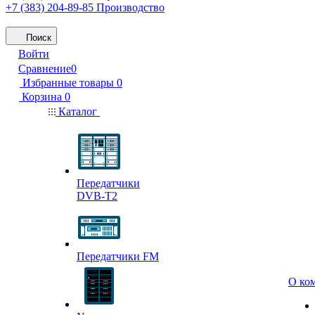
+7 (383) 204-89-85
Производство
Поиск
Войти
Сравнение
0
Избранные товары
0
Корзина
0
Каталог
Передатчики
DVB-T2
Передатчики FM
О ко