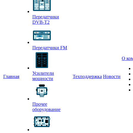
Передатчики
DVB-T2
Передатчики FM
О ко
Усилители
Главная
Техподдержка
Новости
мощности
Прочее
оборудование