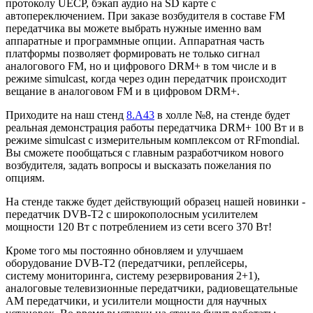
протоколу UECP, бэкап аудио на SD карте с
автопереключением. При заказе возбудителя в составе FM
передатчика вы можете выбрать нужные именно вам
аппаратные и программные опции. Аппаратная часть
платформы позволяет формировать не только сигнал
аналогового FM, но и цифрового DRM+ в том числе и в
режиме simulcast, когда через один передатчик происходит
вещание в аналоговом FM и в цифровом DRM+.
Приходите на наш стенд
8.A43
в холле №8, на стенде будет
реальная демонстрация работы передатчика DRM+ 100 Вт и в
режиме simulcast с измерительным комплексом от RFmondial.
Вы сможете пообщаться с главным разработчиком нового
возбудителя, задать вопросы и высказать пожелания по
опциям.
На стенде также будет действующий образец нашей новинки -
передатчик DVB-T2 с широкополосным усилителем
мощности 120 Вт с потреблением из сети всего 370 Вт!
Кроме того мы постоянно обновляем и улучшаем
оборудование DVB-T2 (передатчики, реплейсеры,
систему мониторинга, систему резервирования 2+1),
аналоговые телевизионные передатчики, радиовещательные
АМ передатчики, и усилители мощности для научных