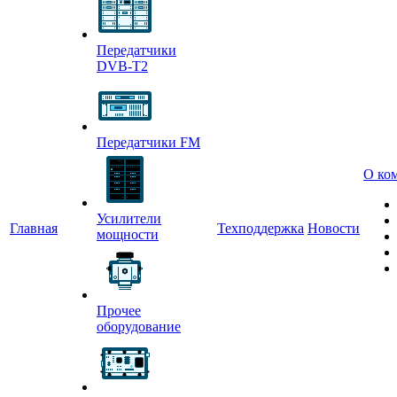
Передатчики
DVB-T2
Передатчики FM
О ко
Усилители
Главная
Техподдержка
Новости
мощности
Прочее
оборудование